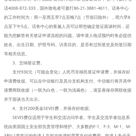
话4008-872-333，国外致电者可拨打86-21-3881-4611。话务中心
的工作时间为：周一至周五早7点至晚7点（节假日除外），周六早8
点至下午5点。话务中心的客服人员可以帮您确定签证面谈时间，还
能为您解答有关签证申请流程的问题。请申请人电话预约时务必提供
姓名、出生日期、护照号码、访美目的、是否有过拒签史及拒签日期
等相关信息。
3、交纳签证费。
支付930元（可能会变化）人民币非移民签证申请费，并保存好
申请费收据。可以在中信银行及其分支机构支付。中信银行将开具申
请费两联收据（一联为白色，一联为浅褐色），请妥善保存两联收据
并于面谈当天出示。
4、支付200美金SEVIS费，并保存好收据。
SEVIS费仅适用于学生和交流访问学者。学生及交流学者信息系
统由美国国土安全部负责管理和维护。大多数的F-1、F-3、M-1、M-
3和J-1类签证的申请人在初次申请时需要支付此费用。申请人务必于