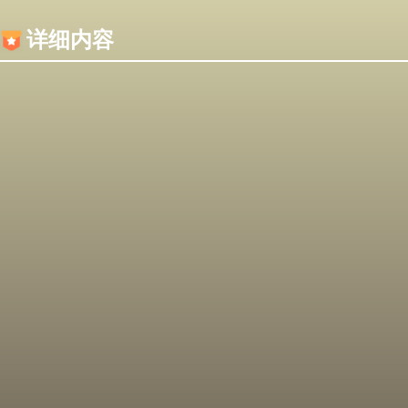
内容加载失败，可能是你的浏览器屏蔽了JS脚本！
详细内容