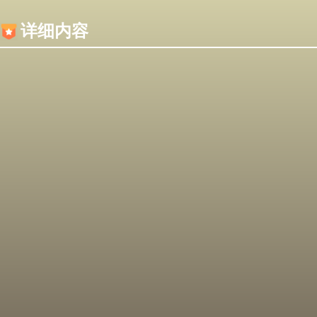
内容加载失败，可能是你的浏览器屏蔽了JS脚本！
详细内容