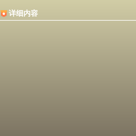
内容加载失败，可能是你的浏览器屏蔽了JS脚本！
详细内容