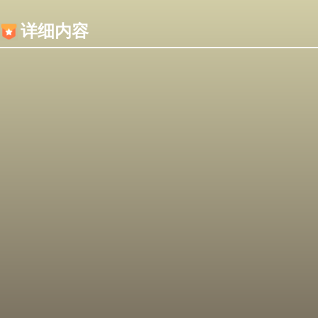
内容加载失败，可能是你的浏览器屏蔽了JS脚本！
详细内容