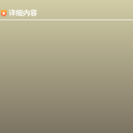
内容加载失败，可能是你的浏览器屏蔽了JS脚本！
详细内容