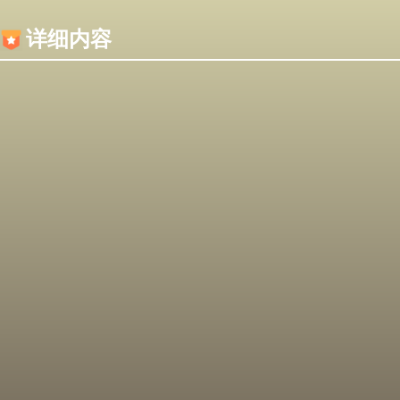
内容加载失败，可能是你的浏览器屏蔽了JS脚本！
详细内容