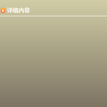
内容加载失败，可能是你的浏览器屏蔽了JS脚本！
详细内容