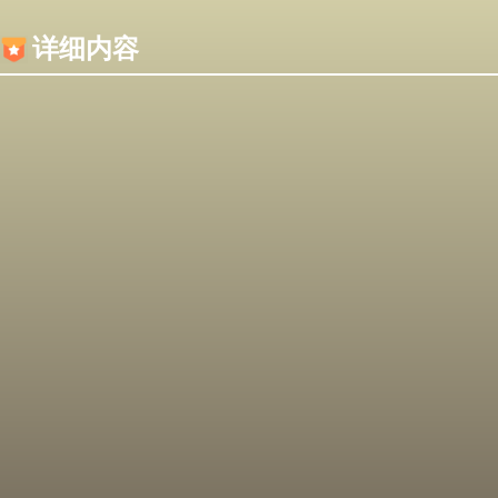
内容加载失败，可能是你的浏览器屏蔽了JS脚本！
详细内容