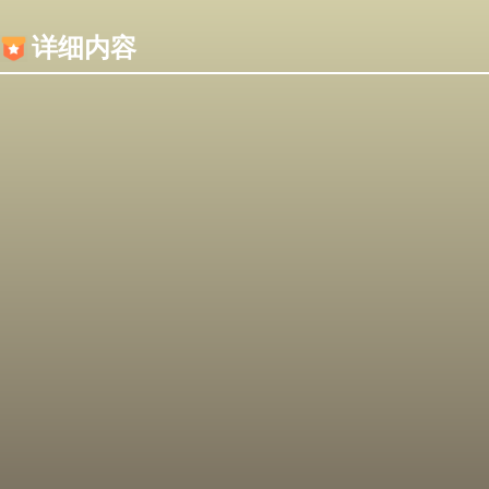
内容加载失败，可能是你的浏览器屏蔽了JS脚本！
详细内容