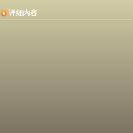
内容加载失败，可能是你的浏览器屏蔽了JS脚本！
详细内容