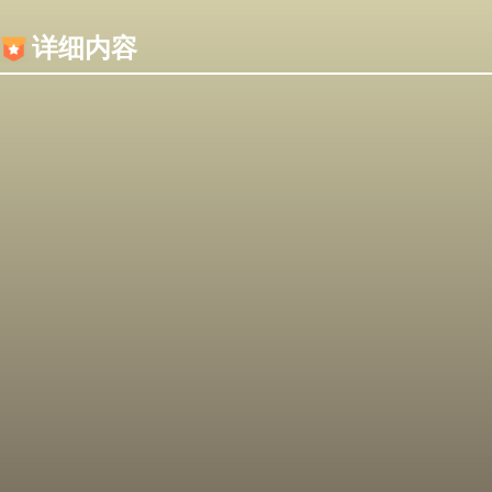
内容加载失败，可能是你的浏览器屏蔽了JS脚本！
详细内容