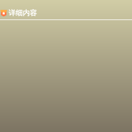
内容加载失败，可能是你的浏览器屏蔽了JS脚本！
详细内容