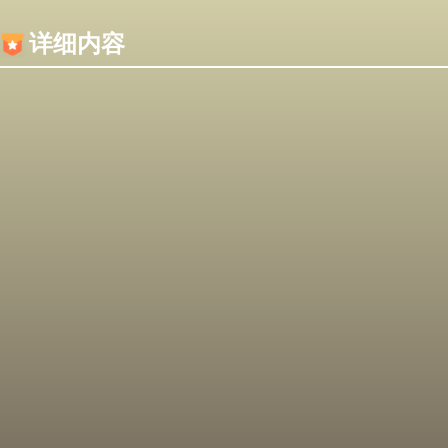
内容加载失败，可能是你的浏览器屏蔽了JS脚本！
详细内容