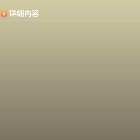
内容加载失败，可能是你的浏览器屏蔽了JS脚本！
详细内容