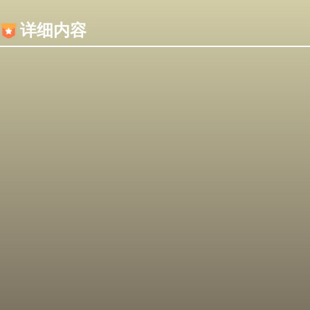
内容加载失败，可能是你的浏览器屏蔽了JS脚本！
详细内容