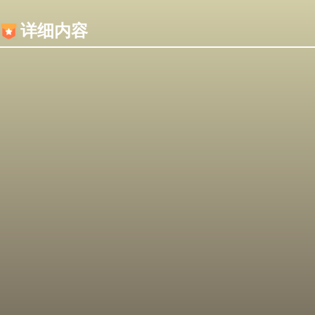
内容加载失败，可能是你的浏览器屏蔽了JS脚本！
详细内容