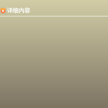
内容加载失败，可能是你的浏览器屏蔽了JS脚本！
详细内容